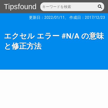
Tipsfound
更新日：
2022/01/11
、 作成日：
2017/12/23
エクセル エラー #N/A の意味
と修正方法