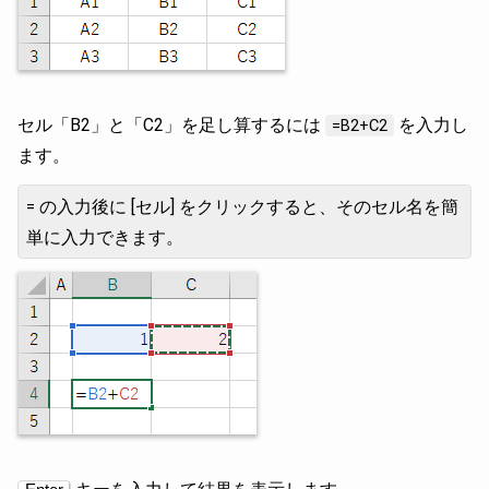
セル「B2」と「C2」を足し算するには
を入力し
=B2+C2
ます。
= の入力後に [セル] をクリックすると、そのセル名を簡
単に入力できます。