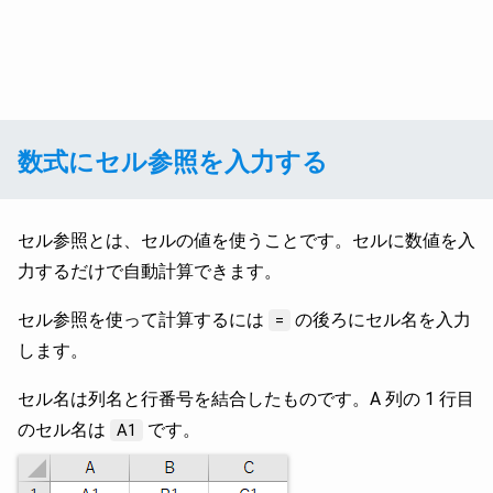
数式にセル参照を入力する
セル参照とは、セルの値を使うことです。セルに数値を入
力するだけで自動計算できます。
セル参照を使って計算するには
の後ろにセル名を入力
=
します。
セル名は列名と行番号を結合したものです。A 列の 1 行目
のセル名は
です。
A1