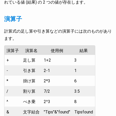
れている値 (結果) の 2 つの値が存在します。
演算子
計算式の足し算や引き算などの演算子には次のものがあり
ます。
演算子
演算名
使用例
結果
+
足し算
1+2
3
-
引き算
2-1
1
*
掛け算
2*3
6
/
割り算
7/2
3.5
^
べき乗
2^3
8
&
文字結合
"Tips"&"found"
Tipsfound