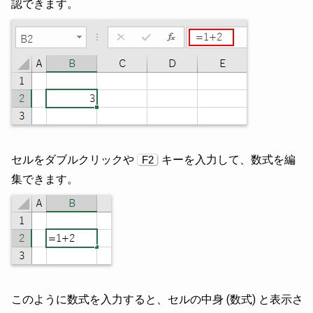
認できます。
セルをダブルクリックや
キーを入力して、数式を編
F2
集できます。
このように数式を入力すると、セルの中身 (数式) と表示さ