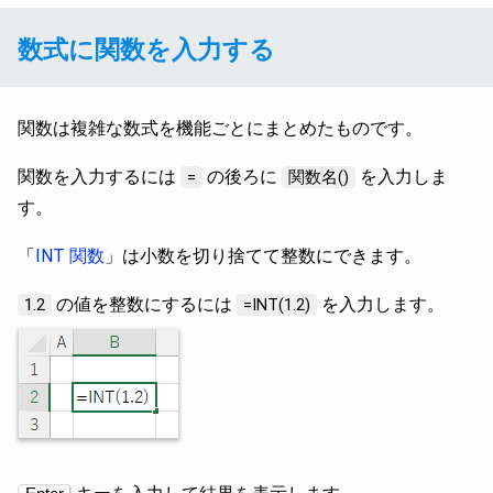
数式に関数を入力する
関数は複雑な数式を機能ごとにまとめたものです。
関数を入力するには
の後ろに
を入力しま
=
関数名()
す。
「
INT 関数
」は小数を切り捨てて整数にできます。
の値を整数にするには
を入力します。
1.2
=INT(1.2)