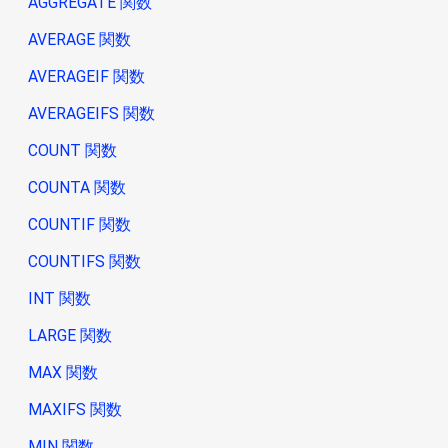
AGGREGATE 関数
AVERAGE 関数
AVERAGEIF 関数
AVERAGEIFS 関数
COUNT 関数
COUNTA 関数
COUNTIF 関数
COUNTIFS 関数
INT 関数
LARGE 関数
MAX 関数
MAXIFS 関数
MIN 関数