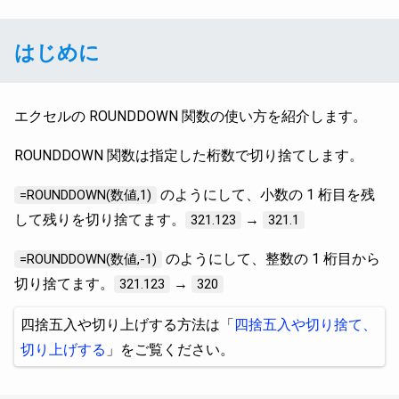
はじめに
エクセルの ROUNDDOWN 関数の使い方を紹介します。
ROUNDDOWN 関数は指定した桁数で切り捨てします。
のようにして、小数の 1 桁目を残
=ROUNDDOWN(数値,1)
して残りを切り捨てます。
→
321.123
321.1
のようにして、整数の 1 桁目から
=ROUNDDOWN(数値,-1)
切り捨てます。
→
321.123
320
四捨五入や切り上げする方法は「
四捨五入や切り捨て、
切り上げする
」をご覧ください。