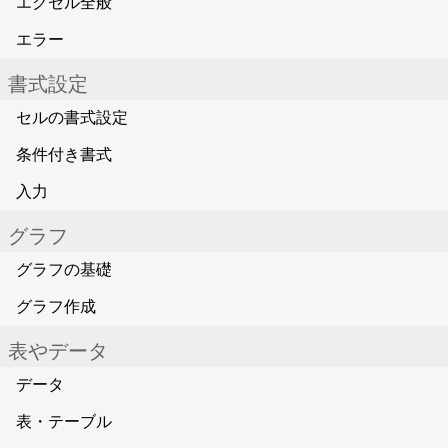
エクセル全般
エラー
書式設定
セルの書式設定
条件付き書式
入力
グラフ
グラフの基礎
グラフ作成
表やデータ
データ
表・テーブル