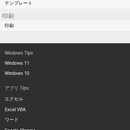
テンプレート
印刷
印刷
Windows Tips
Windows 11
Windows 10
アプリ Tips
エクセル
Excel VBA
ワード