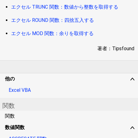
エクセル TRUNC 関数：数値から整数を取得する
エクセル ROUND 関数：四捨五入する
エクセル MOD 関数：余りを取得する
著者：Tipsfound
他の
∨
Excel VBA
関数
関数
数値関数
∨