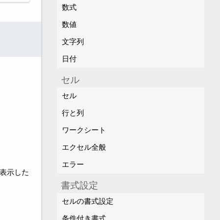
数式
数値
文字列
日付
セル
セル
行と列
ワークシート
エクセル全般
エラー
て表示した
書式設定
セルの書式設定
条件付き書式