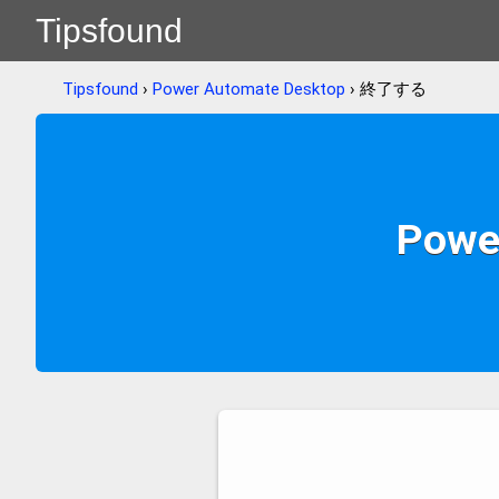
Tipsfound
Tipsfound
›
Power Automate Desktop
› 終了する
Powe