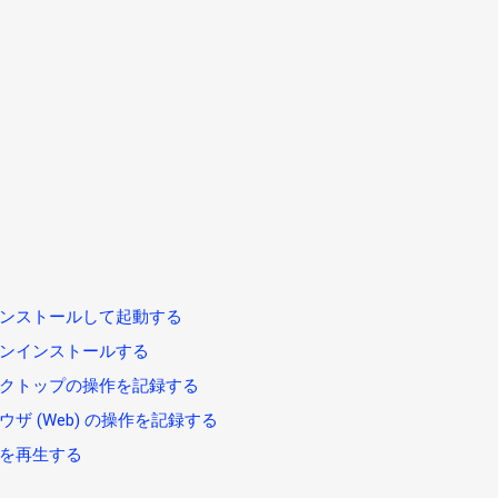
op をインストールして起動する
op をアンインストールする
top デスクトップの操作を記録する
p ブラウザ (Web) の操作を記録する
 操作を再生する