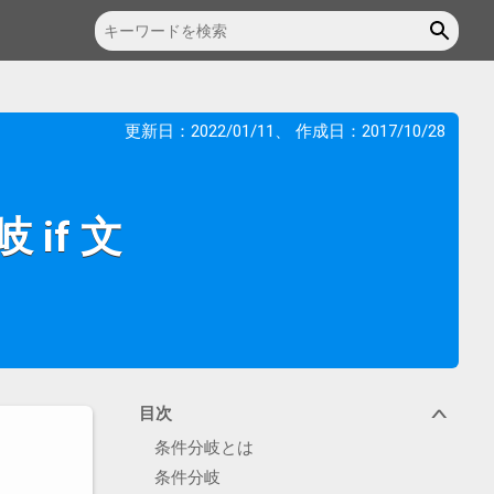
更新日：
2022/01/11
、 作成日：
2017/10/28
if 文
目次
∨
条件分岐とは
条件分岐