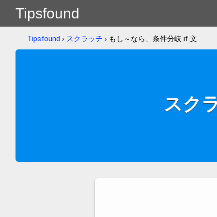
Tipsfound
Tipsfound
›
スクラッチ
› もし～なら、条件分岐 if 文
スクラ