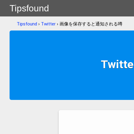
Tipsfound
Tipsfound
›
Twitter
› 画像を保存すると通知される噂
Twi