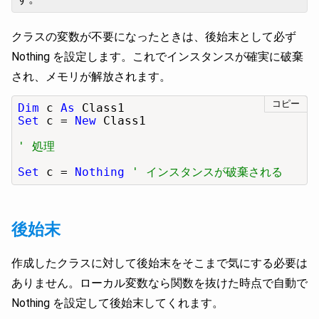
クラスの変数が不要になったときは、後始末として必ず
Nothing を設定します。これでインスタンスが確実に破棄
され、メモリが解放されます。
コピー
Dim
 c 
As
Set
 c = 
New
 Class1

' 処理
Set
 c = 
Nothing
' インスタンスが破棄される
後始末
作成したクラスに対して後始末をそこまで気にする必要は
ありません。ローカル変数なら関数を抜けた時点で自動で
Nothing を設定して後始末してくれます。