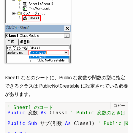
Sheet1 などのシートに、Public な変数や関数の型に指定
できるクラスは PublicNotCreatable に設定されている必要
があります。
コピー
' Sheet1 のコード
Public
 変数 
As
 Class1 
' Public 変数のときは C
Public Sub
 サブ(引数 
As
 Class1) 
' Public 関