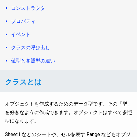
コンストラクタ
プロパティ
イベント
クラスの呼び出し
値型と参照型の違い
クラスとは
オブジェクトを作成するためのデータ型です。その「型」
を好きなように作成できます。オブジェクトはすべて参照
型になります。
Sheet1 などのシートや、セルを表す Range などもオブジ