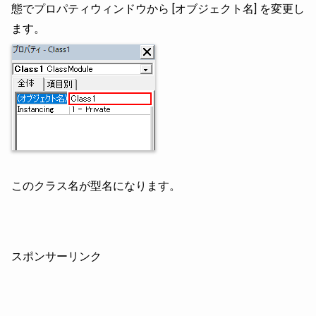
態でプロパティウィンドウから [オブジェクト名] を変更し
ます。
このクラス名が型名になります。
スポンサーリンク