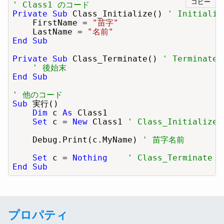
コピー
' Class1 のコード
Private Sub
 Class_Initialize() 
' Initial
    FirstName = 
"苗字"
    LastName = 
"名前"
End Sub
Private Sub
 Class_Terminate() 
' Terminat
' 後始末
End Sub
' 他のコード
Sub
 実行()

Dim
 c 
As
 Class1

Set
 c = 
New
 Class1 
' Class_Initiali
    Debug.Print(c.MyName) 
' 苗字名前
Set
 c = 
Nothing
' Class_Terminat
End Sub
プロパティ