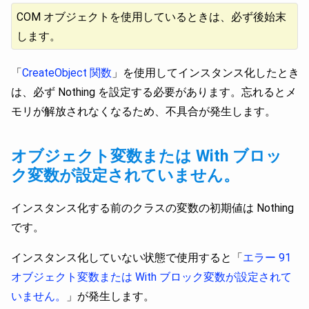
COM オブジェクトを使用しているときは、必ず後始末
します。
「
CreateObject 関数
」を使用してインスタンス化したとき
は、必ず Nothing を設定する必要があります。忘れるとメ
モリが解放されなくなるため、不具合が発生します。
オブジェクト変数または With ブロッ
ク変数が設定されていません。
インスタンス化する前のクラスの変数の初期値は Nothing
です。
インスタンス化していない状態で使用すると「
エラー 91
オブジェクト変数または With ブロック変数が設定されて
いません。
」が発生します。