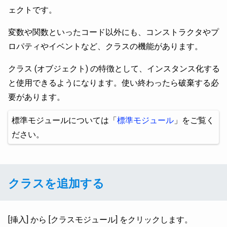
ェクトです。
変数や関数といったコード以外にも、コンストラクタやプ
ロパティやイベントなど、クラスの機能があります。
クラス (オブジェクト) の特徴として、インスタンス化する
と使用できるようになります。使い終わったら破棄する必
要があります。
標準モジュールについては「
標準モジュール
」をご覧く
ださい。
クラスを追加する
[挿入] から [クラスモジュール] をクリックします。