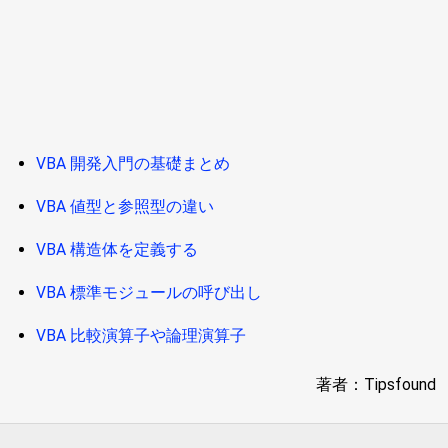
VBA 開発入門の基礎まとめ
VBA 値型と参照型の違い
VBA 構造体を定義する
VBA 標準モジュールの呼び出し
VBA 比較演算子や論理演算子
著者：Tipsfound