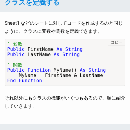
クラスを定義する
Sheet1 などのシートに対してコードを作成するのと同じ
ように、クラスに変数や関数を定義できます。
コピー
' 変数
Public
 FirstName 
As String
Public
 LastName 
As String
' 関数
Public Function
 MyName() 
As String
End Function
それ以外にもクラスの機能がいくつもあるので、順に紹介
していきます。