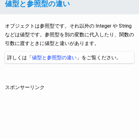
値型と参照型の違い
オブジェクトは参照型です。それ以外の Integer や String
などは値型です。参照型を別の変数に代入したり、関数の
引数に渡すときに値型と違いがあります。
詳しくは「
値型と参照型の違い
」をご覧ください。
スポンサーリンク