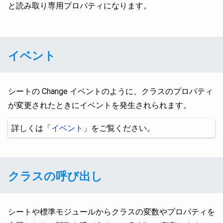
と読み取り専用プロパティになります。
イベント
シートの Change イベントのように、クラスのプロパティ
が変更されたときにイベントを発生されられます。
詳しくは「
イベント
」をご覧ください。
クラスの呼び出し
シートや標準モジュールからクラスの変数やプロパティを