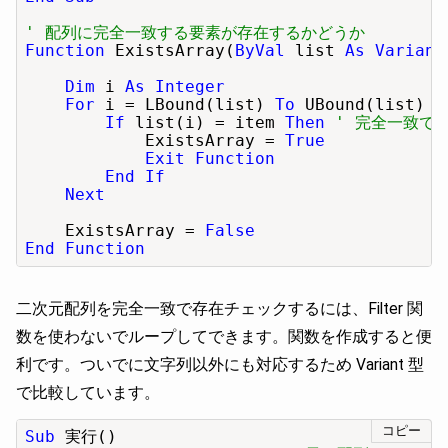
' 配列に完全一致する要素が存在するかどうか
Function
 ExistsArray(
ByVal
 list 
As Variant
Dim
 i 
As Integer
For
 i = LBound(list) 
To
 UBound(list)

If
 list(i) = item 
Then
' 完全一致で
            ExistsArray = 
True
Exit Function
End If
Next
    ExistsArray = 
False
End Function
二次元配列を完全一致で存在チェックするには、Filter 関
数を使わないでループしてできます。関数を作成すると便
利です。ついでに文字列以外にも対応するため Variant 型
で比較しています。
コピー
Sub
 実行()
