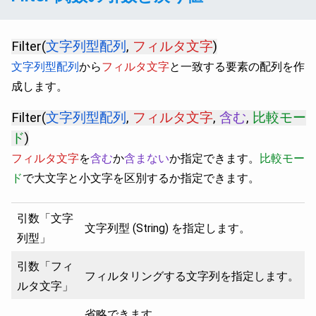
Filter(
文字列型配列
,
フィルタ文字
)
文字列型配列
から
フィルタ文字
と一致する要素の配列を作
成します。
Filter(
文字列型配列
,
フィルタ文字
,
含む
,
比較モー
ド
)
フィルタ文字
を
含む
か
含まない
か指定できます。
比較モー
ド
で大文字と小文字を区別するか指定できます。
引数「文字
文字列型 (String) を指定します。
列型」
引数「フィ
フィルタリングする文字列を指定します。
ルタ文字」
省略できます。