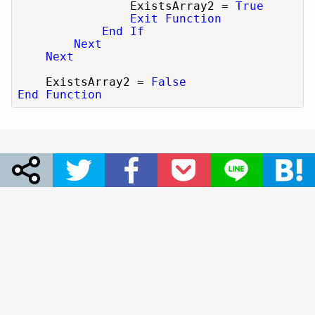
                ExistsArray2 = 
True
Exit Function
End If
Next
Next
    ExistsArray2 = 
False
End Function