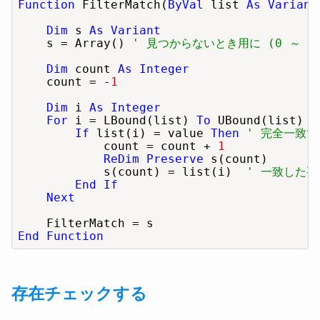
Function
 FilterMatch(
ByVal
 list 
As Variant
Dim
 s 
As Variant
    s = Array() 
' 見つからないとき用に (0 ～ -
Dim
 count 
As Integer
    count = -
1
Dim
 i 
As Integer
For
 i = LBound(list) 
To
 UBound(list)

If
 list(i) = value 
Then
' 完全一致で
            count = count + 
1
ReDim Preserve
 s(count)

            s(count) = list(i)  
' 一致した
End If
Next
End Function
存在チェックする