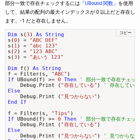
部分一致で存在チェックするには「
UBound 関数
」を使用
して、結果の配列の最大インデックスが 0 以上だと存在し
ます。-1 だと存在しません。
コピー
Dim
 s(
3
) 
As String
s(
0
) = 
"ABC DEF"
s(
1
) = 
"abc 123"
s(
2
) = 
"123 ABC"
s(
3
) = 
"あいう 123"
Dim
 f() 
As String
f = Filter(s, 
"ABC"
If
 UBound(f) >= 
0
Then
' 部分一致で存在チェッ
    Debug.Print (
"存在している"
) 
' 存在している
Else
    Debug.Print (
"見つからない"
End If
f = Filter(s, 
"Tips"
If
 UBound(f) >= 
0
Then
' 部分一致で存在チェッ
    Debug.Print (
"存在している"
Else
    Debug.Print (
"見つからない"
) 
' 見つからない