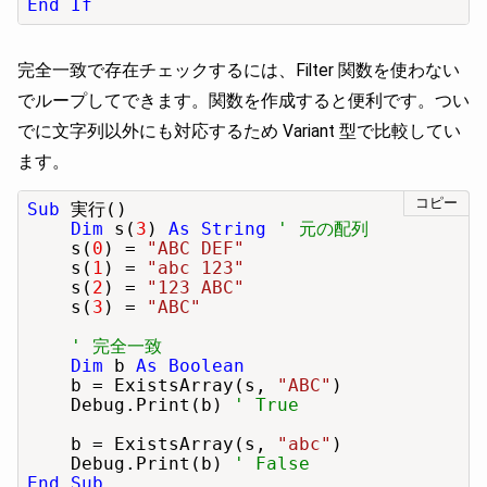
End If
完全一致で存在チェックするには、Filter 関数を使わない
でループしてできます。関数を作成すると便利です。つい
でに文字列以外にも対応するため Variant 型で比較してい
ます。
コピー
Sub
 実行()

Dim
 s(
3
) 
As String
' 元の配列
    s(
0
) = 
"ABC DEF"
    s(
1
) = 
"abc 123"
    s(
2
) = 
"123 ABC"
    s(
3
) = 
"ABC"
' 完全一致
Dim
 b 
As Boolean
    b = ExistsArray(s, 
"ABC"
)

    Debug.Print(b) 
' True
    b = ExistsArray(s, 
"abc"
)

    Debug.Print(b) 
' False
End Sub