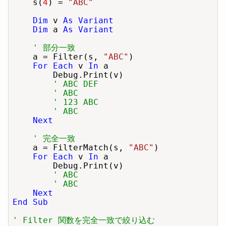
    s(
4
) = 
"ABC"
Dim
 v 
As Variant
Dim
 a 
As Variant
' 部分一致
    a = Filter(s, 
"ABC"
)

For Each
 v 
In
 a

        Debug.Print(v)

' ABC DEF
' ABC
' 123 ABC
' ABC
Next
' 完全一致
    a = FilterMatch(s, 
"ABC"
)

For Each
 v 
In
 a

        Debug.Print(v)

' ABC
' ABC
Next
End Sub
' Filter 関数を完全一致で絞り込む