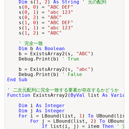
Dim
 s(
1
, 
2
) 
As String
' 元の配列
    s(
0
, 
0
) = 
"ABC DEF"
    s(
0
, 
1
) = 
"abc 123"
    s(
0
, 
2
) = 
"ABC"
    s(
1
, 
0
) = 
"ABC DEF"
    s(
1
, 
1
) = 
"abc 123"
    s(
1
, 
2
) = 
"ABC"
' 完全一致
Dim
 b 
As Boolean
    b = ExistsArray2(s, 
"ABC"
)

    Debug.Print(b) 
' True
    b = ExistsArray2(s, 
"abc"
)

    Debug.Print(b) 
' False
End Sub
' 二次元配列に完全一致する要素が存在するかどうか
Function
 ExistsArray2(
ByVal
 list 
As Varian
Dim
 i 
As Integer
Dim
 j 
As Integer
For
 i = LBound(list, 
1
) 
To
 UBound(list
For
 j = LBound(list, 
2
) 
To
 UBound(
If
 list(i, j) = item 
Then
' 