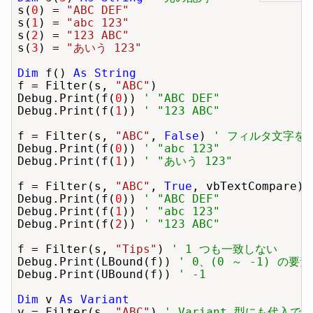
s(
0
) = 
"ABC DEF"
s(
1
) = 
"abc 123"
s(
2
) = 
"123 ABC"
s(
3
) = 
"あいう 123"
Dim
 f() 
As String
f = Filter(s, 
"ABC"
)

Debug.Print(f(
0
)) 
' "ABC DEF"
Debug.Print(f(
1
)) 
' "123 ABC"
f = Filter(s, 
"ABC"
, 
False
) 
' フィルタ文字を
Debug.Print(f(
0
)) 
' "abc 123"
Debug.Print(f(
1
)) 
' "あいう 123"
f = Filter(s, 
"ABC"
, 
True
, vbTextCompare) 
Debug.Print(f(
0
)) 
' "ABC DEF"
Debug.Print(f(
1
)) 
' "abc 123"
Debug.Print(f(
2
)) 
' "123 ABC"
f = Filter(s, 
"Tips"
) 
' 1 つも一致しない
Debug.Print(LBound(f)) 
' 0、(0 ～ -1) の要
Debug.Print(UBound(f)) 
' -1
Dim
 v 
As Variant
v = Filter(s, 
"ABC"
) 
' Variant 型にも代入で