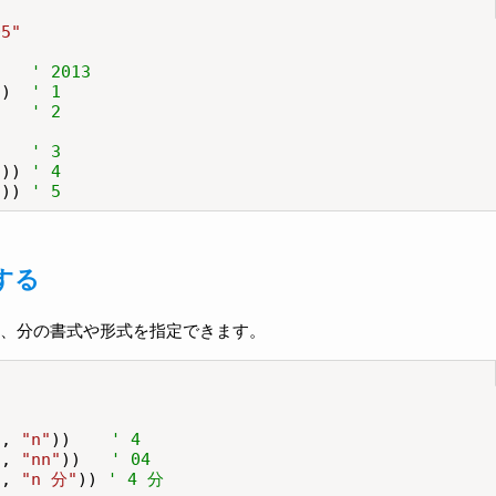
05"
)   
' 2013
))  
' 1
    
' 2
)   
' 3
d)) 
' 4
d)) 
' 5
する
、分の書式や形式を指定できます。
"
d, 
"n"
))    
' 4
d, 
"nn"
))   
' 04
d, 
"n 分"
)) 
' 4 分