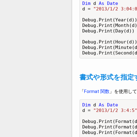
Dim
 d 
As Date
d = 
"2013/1/2 3:04:
Debug.Print(Year(d)
Debug.Print(Month(d
Debug.Print(Day(d))
Debug.Print(Hour(d)
Debug.Print(Minute(
Debug.Print(Second(
書式や形式を指定
「
Format 関数
」を使用して
Dim
 d 
As Date
d = 
"2013/1/2 3:4:5
Debug.Print(Format(
Debug.Print(Format(
Debug.Print(Format(