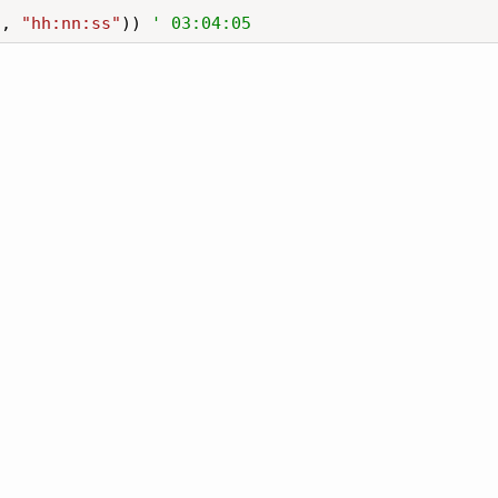
d, 
"hh:nn:ss"
)) 
' 03:04:05