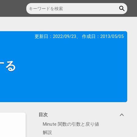
更新日：
2022/09/23
、 作成日：
2013/05/05
する
目次
∨
Minute 関数の引数と戻り値
解説