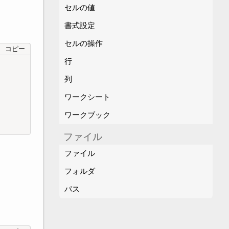
セルの値
書式設定
セルの操作
コピー
行
列
ワークシート
ワークブック
ファイル
ファイル
フォルダ
パス