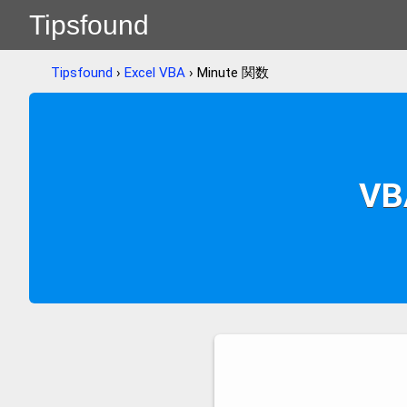
Tipsfound
Tipsfound
›
Excel VBA
› Minute 関数
V