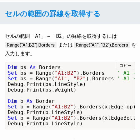
セルの範囲の罫線を取得する
セルの範囲「A1」～「B2」の罫線を取得するには
または
を
Range("A1:B2").Borders
Range("A1", "B2").Borders
入力します。
コピー
Dim
 bs 
As
Set
 bs = Range(
"A1:B2"
).Borders    
' A1 
Set
 bs = Range(
"A1"
, 
"B2"
).Borders 
' A1 
Debug.Print(bs.LineStyle)

Debug.Print(bs.Weight)

Dim
 b 
As
Set
 b = Range(
"A1:B2"
).Borders(xlEdgeTop) 
Set
 b = Range(
"A1:B2"
).Borders(xlEdgeBotto
Debug.Print(b.LineStyle)