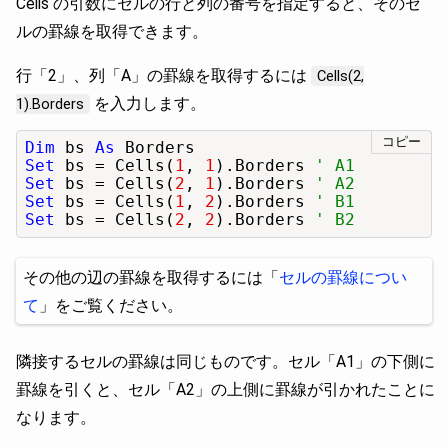
Cells の引数にセルの行と列の番号を指定すると、そのセ
ルの罫線を取得できます。
行「2」、列「A」の罫線を取得するには
Cells(2,
を入力します。
1).Borders
コピー
Dim
 bs 
As
Set
 bs = Cells(
1
, 
1
).Borders 
' A1
Set
 bs = Cells(
2
, 
1
).Borders 
' A2
Set
 bs = Cells(
1
, 
2
).Borders 
' B1
Set
 bs = Cells(
2
, 
2
).Borders 
' B2
その他の辺の罫線を取得するには「
セルの罫線につい
て
」をご覧ください。
隣接するセルの罫線は同じものです。セル「A1」の下側に
罫線を引くと、セル「A2」の上側に罫線が引かれたことに
なります。