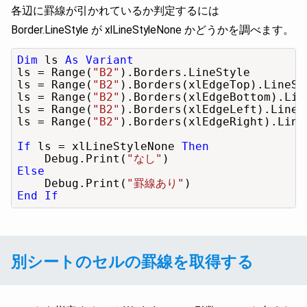
各辺に罫線が引かれているか判定するには
Border.LineStyle が xlLineStyleNone かどうかを調べます。
Dim
 ls 
As Variant
ls = Range(
"B2"
).Borders.LineStyle        
ls = Range(
"B2"
).Borders(xlEdgeTop).LineSt
ls = Range(
"B2"
).Borders(xlEdgeBottom).Lin
ls = Range(
"B2"
).Borders(xlEdgeLeft).LineS
ls = Range(
"B2"
).Borders(xlEdgeRight).Line
If
 ls = xlLineStyleNone 
Then
    Debug.Print(
"なし"
Else
    Debug.Print(
"罫線あり"
End If
別シートのセルの罫線を取得する