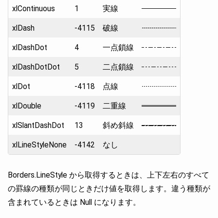
xlContinuous
1
実線
xlDash
-4115
破線
xlDashDot
4
一点鎖線
xlDashDotDot
5
二点鎖線
xlDot
-4118
点線
xlDouble
-4119
二重線
xlSlantDashDot
13
斜め斜線
xlLineStyleNone
-4142
なし
Borders.LineStyle から取得するときは、上下左右のすべて
の罫線の種類が同じときだけ値を取得します。違う種類が
含まれているときは Null になります。