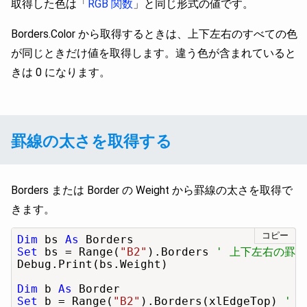
取得した色は「
RGB 関数
」と同じ形式の値です。
Borders.Color から取得するときは、上下左右のすべての色
が同じときだけ値を取得します。違う色が含まれていると
きは 0 になります。
罫線の太さを取得する
Borders または Border の Weight から罫線の太さを取得で
きます。
コピー
Dim
 bs 
As
Set
 bs = Range(
"B2"
).Borders 
' 上下左右の罫線
Debug.Print(bs.Weight)

Dim
 b 
As
Set
 b = Range(
"B2"
).Borders(xlEdgeTop) 
' 