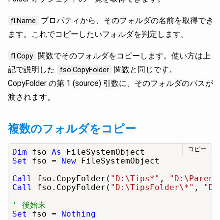
プロパティから、そのフォルダの名前を取得でき
fl.Name
ます。これでコピーしたいフォルダを判定します。
関数でそのフォルダをコピーします。使い方は上
fl.Copy
記で説明した
関数と同じです。
fso.CopyFolder
CopyFolder の第 1 (source) 引数に、そのフォルダのパスが
渡されます。
複数のフォルダをコピー
コピー
Dim
 fso 
As
Set
 fso = 
New
 FileSystemObject

Call
 fso.CopyFolder(
"D:\Tips*"
, 
"D:\Parent
Call
 fso.CopyFolder(
"D:\TipsFolder\*"
, 
"D:
' 後始末
Set
 fso = 
Nothing