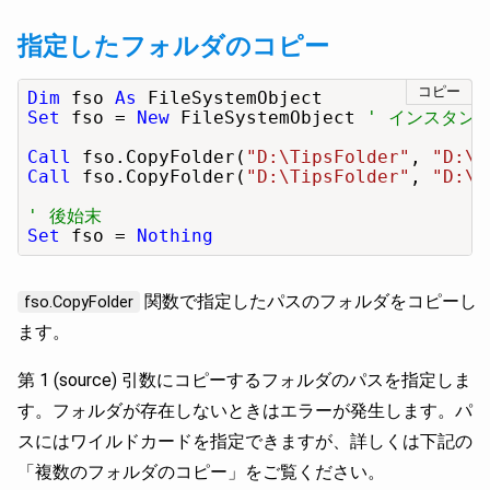
指定したフォルダのコピー
コピー
Dim
 fso 
As
Set
 fso = 
New
 FileSystemObject 
' インスタン
Call
 fso.CopyFolder(
"D:\TipsFolder"
, 
"D:\T
Call
 fso.CopyFolder(
"D:\TipsFolder"
, 
"D:\P
' 後始末
Set
 fso = 
Nothing
関数で指定したパスのフォルダをコピーし
fso.CopyFolder
ます。
第 1 (source) 引数にコピーするフォルダのパスを指定しま
す。フォルダが存在しないときはエラーが発生します。パ
スにはワイルドカードを指定できますが、詳しくは下記の
「複数のフォルダのコピー」をご覧ください。