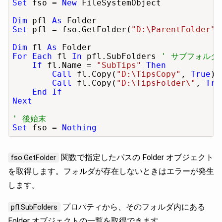
Set
 fso = 
New
 FileSystemObject

Dim
 pfl 
As
Set
 pfl = fso.GetFolder(
"D:\ParentFolder"
)
Dim
 fl 
As
For Each
 fl 
In
 pfl.SubFolders 
' サブフォルダ
If
 fl.Name = 
"SubTips"
Then
Call
 fl.Copy(
"D:\TipsCopy"
, 
True
) 
Call
 fl.Copy(
"D:\TipsFolder\"
, 
Tru
End If
Next
' 後始末
Set
 fso = 
Nothing
関数で指定したパスの Folder オブジェクト
fso.GetFolder
を取得します。フォルダが存在しないときはエラーが発生
します。
プロパティから、そのフォルダ内にある
pfl.SubFolders
Folder オブジェクトの一覧を取得できます。