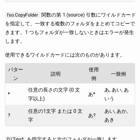
関数の第 1 (source) 引数にワイルドカード
fso.CopyFolder
を指定して、一致する複数のフォルダをまとめてコピーで
きます。1 つもフォルダが一致しないときはエラーが発生
します。
使用できるワイルドカードには次のものがあります。
パター
使用
説明
一致例
ン
例
任意の長さの文字 (0 文
あ, あい, あ
*
あ*
字以上)
いう
任意の1文字 または 0 文
あい, あか,
?
あ?
字
あき
を指定すると次のフォルダが一致します。
D:\Tips*