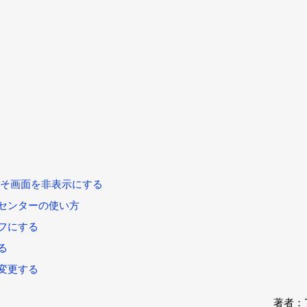
へようこそ画面を非表示にする
ョンセンターの使い方
オフにする
する
を変更する
著者：Ti