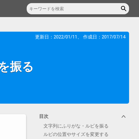
更新日：
2022/01/11
、 作成日：
2017/07/14
を振る
目次
∨
文字列にふりがな・ルビを振る
ルビの位置やサイズを変更する