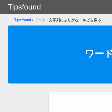
Tipsfound
Tipsfound
›
ワード
› 文字列にふりがな・ルビを振る
ワー