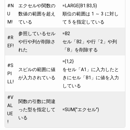
#N
エクセルや関数の
=LARGE(B1:B3,5)
U
数値の範囲を超え
順位の範囲は 1 ～ 3 に対し
M!
ている
て 5 を指定している
参照しているセル
=B2
#R
や行や列が削除さ
セル「B2」や行「2」や列
EF!
れた
「B」を削除する
={1,2}
#S
スピルの範囲に値
をセル「A1」に入力したと
PI
が入力されている
きにセル「B1」に値を入力
LL!
している
#V
関数の引数に間違
AL
った型を指定して
=SUM("エクセル")
UE
いる
!