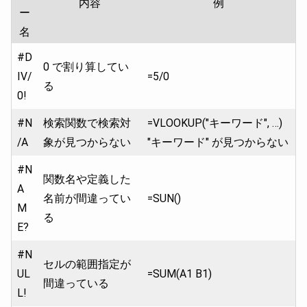
内容
例
ー
名
#D
0 で割り算してい
IV/
=5/0
る
0!
#N
検索関数で検索対
=VLOOKUP("キーワード", …)
/A
象が見つからない
"キーワード" が見つからない
#N
関数名や定義した
A
名前が間違ってい
=SUN()
M
る
E?
#N
セルの範囲指定が
UL
=SUM(A1 B1)
間違っている
L!