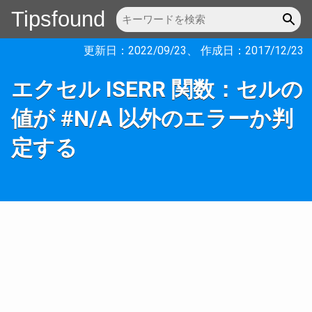
Tipsfound
更新日：
2022/09/23
、 作成日：
2017/12/23
エクセル ISERR 関数：セルの
値が #N/A 以外のエラーか判
定する