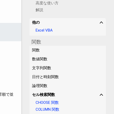
高度な使い方
解説
他の
∨
Excel VBA
関数
関数
数値関数
文字列関数
日付と時刻関数
論理関数
昇順で並
セル検索関数
∨
CHOOSE 関数
COLUMN 関数