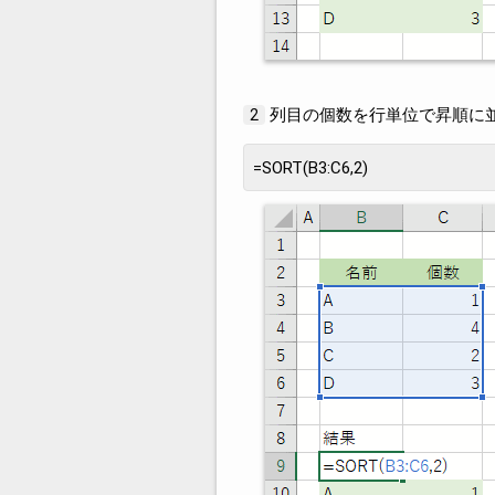
列目の個数を行単位で昇順に
2
=SORT(B3:C6,2)