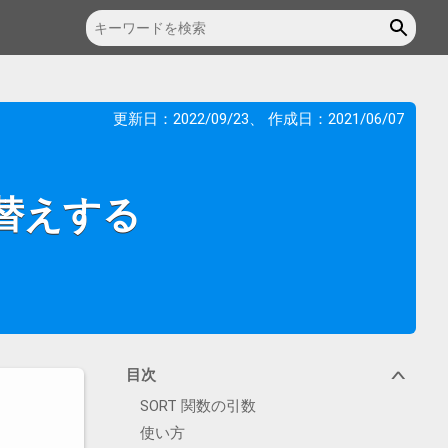
更新日：
2022/09/23
、 作成日：
2021/06/07
べ替えする
目次
∨
SORT 関数の引数
使い方