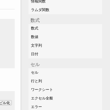
情報関数
ラムダ関数
数式
数式
数値
文字列
日付
セル
セル
行と列
ワークシート
エクセル全般
ピル化
エラー