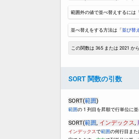
範囲外の値で並べ替えするには
並べ替えをする方法は「
並び替
この関数は 365 または 2021
SORT 関数の引数
SORT(
範囲
)
範囲
の 1 列目を昇順で行単位に
SORT(
範囲
,
インデックス
,
インデックス
で
範囲
の何行目また