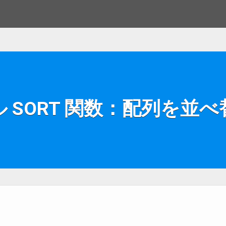
 SORT 関数：配列を並