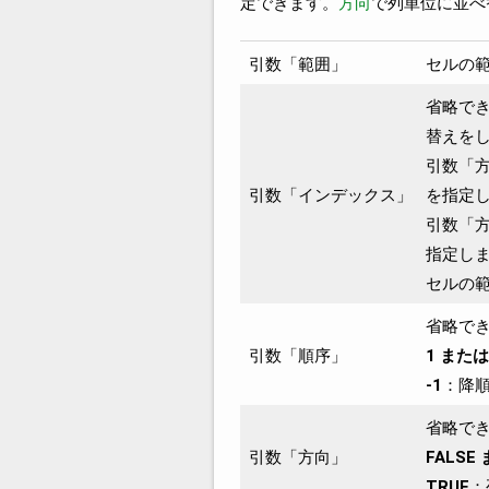
定できます。
方向
で列単位に並べ
引数「範囲」
セルの
省略でき
替えを
引数「方
引数「インデックス」
を指定
引数「方
指定し
セルの
省略で
引数「順序」
1 また
-1
：降
省略で
引数「方向」
FALSE
TRUE
：