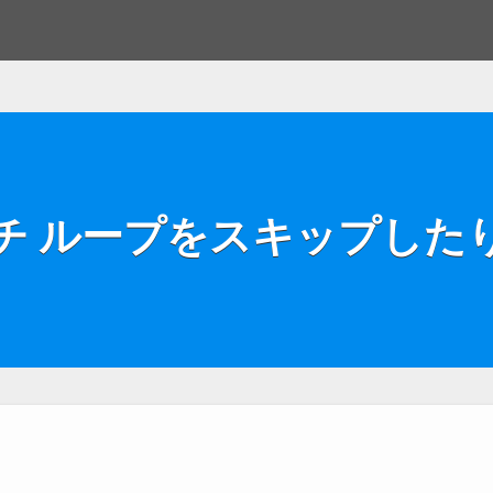
る
チ ループをスキップした