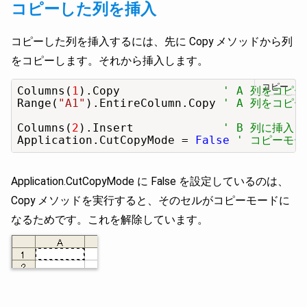
コピーした列を挿入
コピーした列を挿入するには、先に Copy メソッドから列
をコピーします。それから挿入します。
コピー
Columns(
1
).Copy               
' A 列をコピー
Range(
"A1"
).EntireColumn.Copy 
' A 列をコピー
Columns(
2
).Insert             
' B 列に挿入
Application.CutCopyMode = 
False
' コピーモ
Application.CutCopyMode に False を設定しているのは、
Copy メソッドを実行すると、そのセルがコピーモードに
なるためです。これを解除しています。