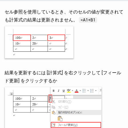
セル参照を使用しているとき、そのセルの値が変更されて
も計算式の結果は更新されません。
=A1+B1
結果を更新するには [計算式] を右クリックして [フィール
ド更新] をクリックするか