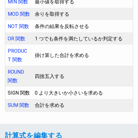
MIN 関数
最小値を取得する
MOD 関数
余りを取得する
NOT 関数
条件の結果を反転させる
OR 関数
1 つでも条件を満たしているか判定する
PRODUC
掛け算した合計を求める
T 関数
ROUND
四捨五入する
関数
SIGN 関数
0 より大きいか小さいを求める
SUM 関数
合計を求める
計算式を編集する