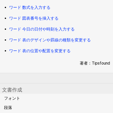
ワード 数式を入力する
ワード 図表番号を挿入する
ワード 今日の日付や時刻を入力する
ワード 表のデザインや罫線の種類を変更する
ワード 表の位置や配置を変更する
著者：Tipsfound
文書作成
フォント
段落