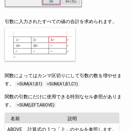
引数に入力されたすべての値の合計を求められます。
関数によってはカンマ区切りにして引数の数を増やせま
す。
=SUM(A1,B1)
=SUM(A1,B1,C1)
関数の引数にだけに使用できる特別なセル参照がありま
す。
=SUM(LEFT,ABOVE)
名前
説明
ABOVE
計算式の 1 つ「上」のセルを参照します。