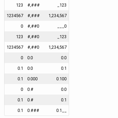
123
#,###
_123
1234567
#,###
1,234,567
0
#,##0
___0
123
#,##0
_123
1234567
#,##0
1,234,567
0
0.0
0.0
0.1
0.0
0.1
0.1
0.000
0.100
0
0.#
0.0
0.1
0.#
0.1
0.1
0.###
0.1__