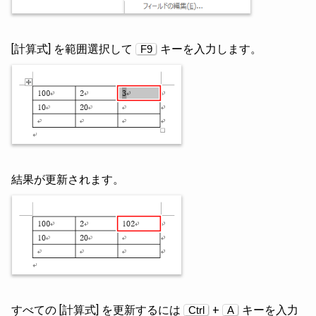
[計算式] を範囲選択して
キーを入力します。
F9
結果が更新されます。
すべての [計算式] を更新するには
+
キーを入力
Ctrl
A