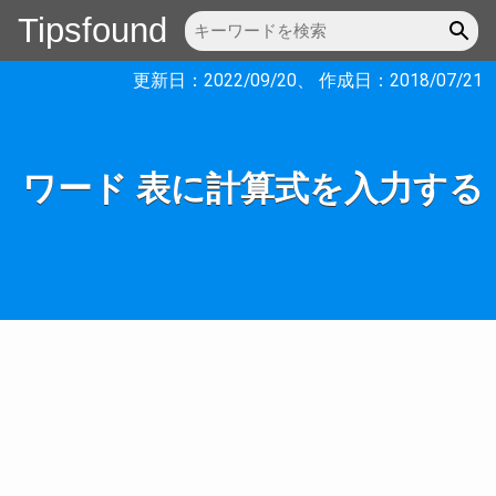
Tipsfound
更新日：
2022/09/20
、 作成日：
2018/07/21
ワード 表に計算式を入力する