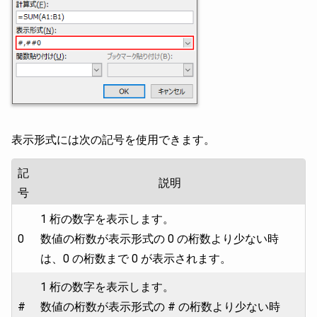
表示形式には次の記号を使用できます。
記
説明
号
1 桁の数字を表示します。
0
数値の桁数が表示形式の 0 の桁数より少ない時
は、0 の桁数まで 0 が表示されます。
1 桁の数字を表示します。
#
数値の桁数が表示形式の # の桁数より少ない時