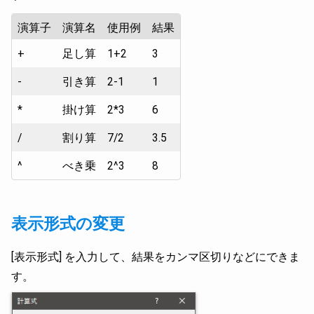
演算子
演算名
使用例
結果
+
足し算
1+2
3
-
引き算
2-1
1
*
掛け算
2*3
6
/
割り算
7/2
3.5
^
べき乗
2^3
8
表示形式の変更
[表示形式] を入力して、結果をカンマ区切りなどにできま
す。