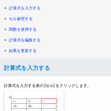
計算式を入力する
セル参照する
関数を使用する
計算式を編集する
結果を更新する
計算式を入力する
計算式を入力する表の [セル] をクリックします。